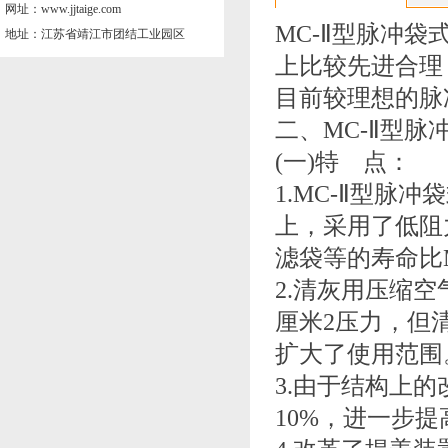
网址：www.jjtaige.com
MC-Ⅱ型脉冲
地址：江苏省靖江市团结工业园区
上比较先进合理
目前较理想的脉
二、MC-Ⅱ型
(一)特 点：
1.MC-Ⅱ型脉
上，采用了低阻
滤袋等的寿命比
2.清灰用压缩空
厘米2压力，但清
扩大了使用范围
3.由于结构上
10%，进一步